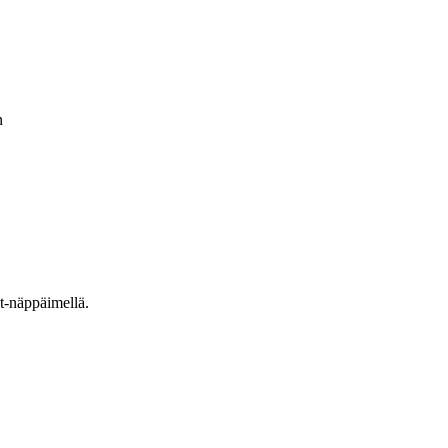
n
t-näppäimellä.