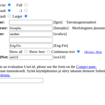
cise
Full
ault
-1
ault
Larger
or:
[fgen] Taivutusgeneraattori
rser:
[fmorpho] Morfologinen jäsenni
or:
[wsdwn]
[Eng-Fin]
Show all
Show best
Continuous text
Ohjeita | Help
dNet:
[wn3.0]
in an evaluation User-id, please use the form on the
Contact page.
an tunnuskoodi. Syötä käyttäjätunnus ja siirry takaisin demoon Submi
edoista.