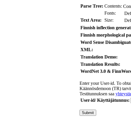
Parse Tree:
Contents:
Con
Fonts:
Def
Text Area:
Size:
Def
Finnish inflection generat
Finnish morphological pa
Word Sense Disambiguat
XML:
Translation Demo:
Translation Results:
WordNet 3.0 & FinnWor
Enter your User-id. To obta
Käännösdemoon (TR) tarvita
Testitunnuksen saa
yhteysti
User-id/ Käyttäjätunnus: