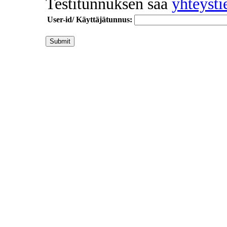
Testitunnuksen saa
yhteysti
User-id/ Käyttäjätunnus: