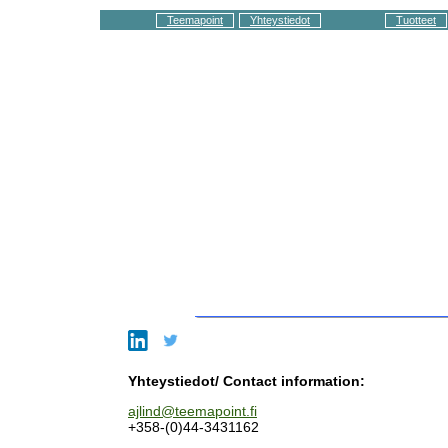
Teemapoint
Yhteystiedot
Tuotteet
Yhteystiedot/ Contact information:
ajlind@teemapoint.fi
+358-(0)44-3431162